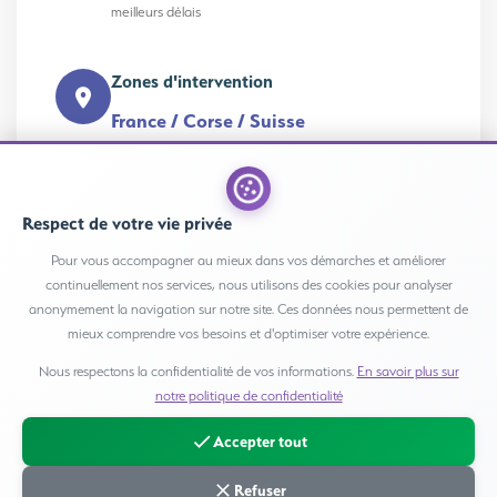
meilleurs délais
Zones d'intervention
France / Corse / Suisse
Belgique / Pays-Bas / Luxembourg
Réseau d'adhérents indépendants affiliés au réseau
ORIZONS Après-Vie
Respect de votre vie privée
Pour vous accompagner au mieux dans vos démarches et améliorer
Disponibilité
continuellement nos services, nous utilisons des cookies pour analyser
anonymement la navigation sur notre site. Ces données nous permettent de
24h/24 - 7j/7
mieux comprendre vos besoins et d'optimiser votre expérience.
Y compris jours fériés
Nous respectons la confidentialité de vos informations.
En savoir plus sur
notre politique de confidentialité
Accepter tout
Nos engagements
Refuser