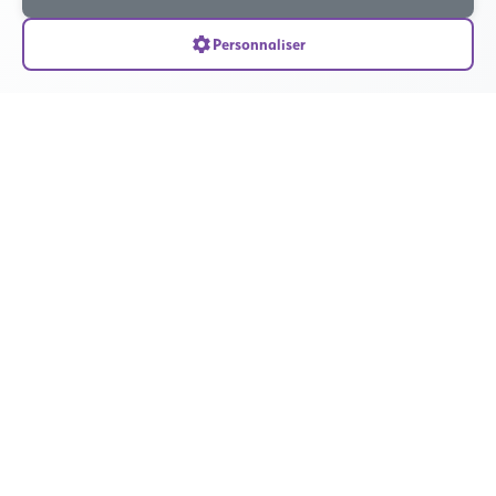
Personnaliser
Confidentialité absolue
Accompagnement bienveillant
Professionnels certifiés
Intervention rapide