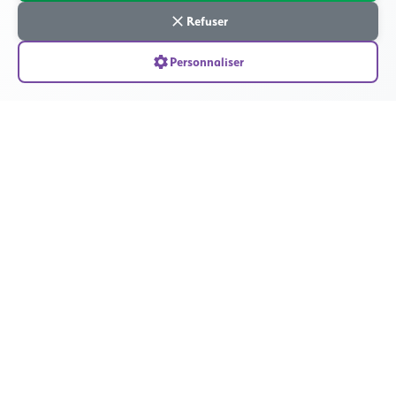
Refuser
Personnaliser
Nettoyage avant vente / location
Préparation de biens immobiliers pour transaction ou état des lieux :
nettoyage approfondi, vitrerie, sols et parties communes.
Services funéraires spécialisés