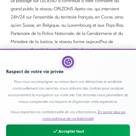
Le passage sur LEGEND a contribué à faire connaître au
grand public le réseau ORIZONS Après-vie, qui intervient
24h/24 sur l'ensemble du territoire français, en Corse, ainsi
qu'en Suisse, en Belgique, au Luxembourg et aux Pays-Bas.
Partenaire de la Police Nationale, de la Gendarmerie et du
Ministère de la Justice, le réseau forme aujourd'hui de
nouveaux franchisés sur l'ensemble du territoire pour
répondre à une demande croissante.
L'épisode complet reste accessible sur YouTube et sur
Respect de votre vie privée
l'ensemble des plateformes de podcast.
Pour vous accompagner au mieux dans vos démarches et améliorer
continuellement nos services, nous utilisons des cookies pour analyser
anonymement la navigation sur notre site. Ces données nous permettent de
mieux comprendre vos besoins et d'optimiser votre expérience.
Voir l'épisode complet
Nous respectons la confidentialité de vos informations.
En savoir plus sur
notre politique de confidentialité
Regarder sur YouTube
Accepter tout